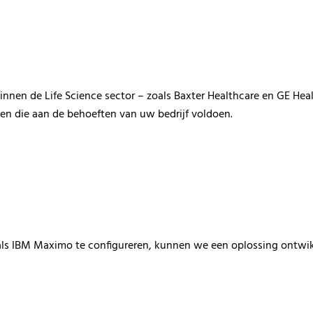
 binnen de Life Science sector
– zoals
Baxter Healthcare
en
GE Hea
ren
die
aan
de behoeften van
uw
bedrijf
voldoen.
als IBM
Maximo
te configureren, kunnen we een oplossing
ontwi