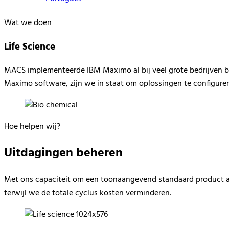
Wat we doen
Life Science
MACS implementeerde IBM
Maximo
al bij veel grote bedrijven
Maximo
software, zijn we in staat om oplossingen te configure
Hoe helpen wij?
Uitdagingen beheren
Met ons
capaciteit
om een
toonaange
vend
standaard
product
terwijl
we de
totale
cyclus kosten verminde
ren.