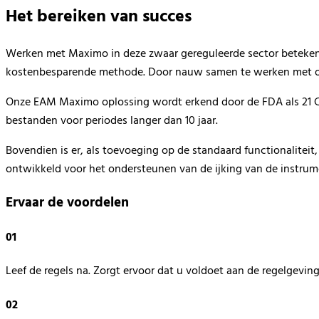
Het bereiken van succes
Werken
met
Maximo
in
de
ze
zwaar gereguleerde sector beteke
kostenbesparende
methode
.
Door
nauw samen te werken met o
Onze EAM
Maximo
oplossing
wordt erkend door de FDA als 21
bestanden
voor
periodes
langer dan 10 jaar.
Bovendien is er,
als toevoeging
op de standaard functionaliteit
ontwikkeld voor
h
et ondersteunen van
de
ijking van
de
instru
Ervaar de voordelen
01
Leef de regels na. Zorgt ervoor dat u voldoet aan de regelgeving
02