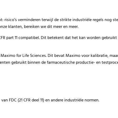
nt
:
risi
co’s verminderen
terwijl
de strikte
industri
ë
l
e
regels
nog ste
nze klanten,
bereiken we dit meer en meer.
 CFR
part
11 compatibel. D
it
betekent dat het kan worden gebruikt 
,
Maximo
for
Life Sciences. Dit be
vat
Maximo
voor kalibratie,
maar
menten
gebruikt
binnen
de
f
arma
ceutische
productie- en testproc
 van FDC (21 CFR deel 11) en andere industriële normen.