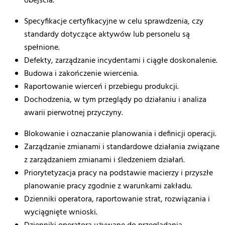
obejścia
.
Specyfikacje
certyfikacyjne
w
celu
sprawdzenia
,
czy
standardy
dotyczące
aktywów
lub
personelu
są
spełnione
.
Defekty
,
zarządzanie
incydentami
i
ciągłe
doskonalenie
.
Budowa
i
zakończenie
wiercenia
.
Raportowanie
wierceń
i
przebiegu
produkcji
.
Dochodzenia
, w
tym
przeglądy
po
działaniu
i
analiza
awarii
pierwotnej
przyczyny
.
Blokowanie
i
oznaczanie
planowania
i
definicji
operacji
.
Zarządzanie
zmianami
i
standardowe
działania
związane
z
zarządzaniem
zmianami
i
śledzeniem
działań
.
Priorytetyzacja
pracy
na
podstawie
macierzy
i
przyszłe
planowanie
pracy
zgodnie
z
warunkami
zakładu
.
Dzienniki
operatora
,
raportowanie
strat
,
rozwiązania
i
wyciągnięte
wnioski
.