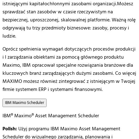
istniejącymi
kapitałochłonnymi
zasobami
organizacji.Możesz
sprawdzać
stan
zasobów
w
czasie
rzeczywistym
na
bezpiecznej
,
uproszczonej
,
skalowalnej
platformie
.
Ważną
rolę
odgrywają
tu
trzy
przedmioty
biznesowe
:
zasoby
,
procesy
i
ludzie
.
Oprócz spełnienia wymagań dotyczących procesów produkcji
i I zarządzania obiektami za pomocą głównego produktu
Maximo, IBM opracował specjalne rozwiązania branżowe dla
kluczowych branż zarządzających dużymi zasobami. Co więcej
MAXIMO możesz również zintegrować z istniejącym w Twojej
firmie systemem ERP i systemami finansowymi.
IBM Maximo Scheduler
IBM® Maximo® Asset Management Scheduler
Polish:
Użyj programu IBM Maximo Asset Management
Scheduler do wizualnego zarządzania, planowania i