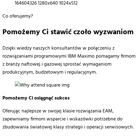
Co oferujemy?
Pomożemy Ci stawić czoło wyzwaniom
Dzięki
wiedzy
naszych
konsultantów
w
połączeniu
z
rozwiązaniami
programowymi
IBM Maximo
pomagamy
firmom
z
branży
naftowej
i
gazowej
sprostać
wymaganiom
produkcyjnym
,
budżetowym
i
regulacyjnym
.
Pomożemy Ci osiągnąć sukces
Oferując
najlepsze
w
swojej
klasie
rozwiązania
EAM,
zapewniamy
firmom
wsparcie
i
wskazówki
potrzebne
do
zbudowania światowej klasy strategii i
operacji
serwisowych
.