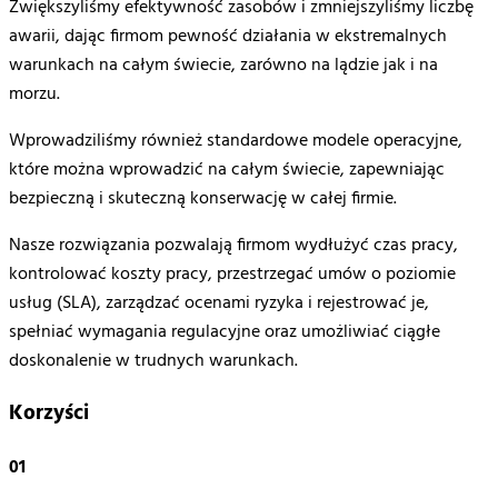
Zwiększyliśmy
efektywność
zasobów
i
zmniejszyliśmy
liczbę
awarii
,
dając
firmom
pewność
działania
w
ekstremalnych
warun
kach
na
całym
świecie
,
zarówno
na
lądzie
jak i
na
morzu
.
Wprowadziliśmy również standardowe modele operacyjne,
które można wprowadzić na całym świecie, zapewniając
bezpieczną i skuteczną konserwację w całej firmie.
N
asze
rozwiązania
pozwalają
firmom
wydłużyć
czas
pracy
,
kontrolować
koszty
pracy
,
przestrzegać
umów
o
poziomie
usług
(SLA)
,
zarządzać
ocenami
ryzyka
i
rejestrować
je,
spełniać
wymagania
regulacyjne
oraz
u
możliwiać
ciągłe
doskonalenie
w
trudnych
warunkach
.
Korzyści
01