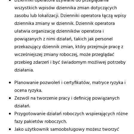
Dzienniki
operatora
używane
do
przeglądania
wszystkich
wpisów
dziennika
zmian
dotyczących
zasobu
lub
lokalizacji
.
Dzienniki
operatora
łączą
wpisy
dziennika
zmiany
w
dziennik
.
Dziennik
operatora
ułatwia
organizację
dzienników
operatora
i
powiązanych
z
nimi
działań
,
takich
jak
personel
przekazujący
dziennik
zmian
,
który
przejmuje
pracę
z
wcześniejszej
zmiany
roboczej
,
może
przeglądać
przebieg
zdarzeń
i
być
świadomym
możliwej
potrzeby
działania
.
Planowanie
pozwoleń
i
certyfikatów
,
matryce
ryzyka
i
ocena
ryzyka
.
Zezwól
na
tworzenie
pracy
i
definicję
powiązanych
działań
.
Przygotowanie
działań
roboczych
wspierających
różne
fazy
pakietów
roboczych
.
Jako
użytkownik
samoobsługowy
możesz
tworzyć