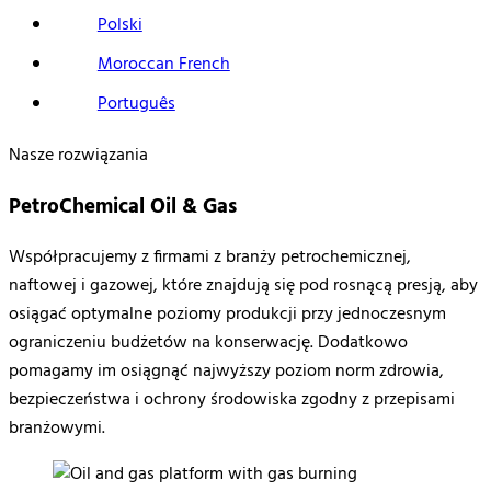
Polski
Moroccan French
Português
Nasze rozwiązania
PetroChemical Oil & Gas
Współpracujemy
z
firmami
z
branży
petrochemicznej
,
naftowej
i
gazowej
,
które
znajdują
się
pod
rosnącą
presją
, aby
osiągać
optymalne
poziomy
produkcji
przy
jednoczesnym
ograniczeniu
budżetów
na
konserwację. Dodatkowo
pomagamy im osiągnąć najwyższy poziom norm zdrowia,
bezpieczeństwa
i
ochrony
środowiska
zgodny
z
przepisami
branżowymi
.