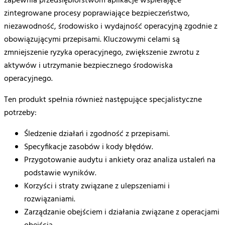
zapewnia
przedsiębiorstwom
aplikacje
wspierające
zintegrowane
procesy
poprawiające
bezpieczeństwo
,
niezawodność
,
środowisko
i
wydajność
operacyjną
zgodnie
z
obowiązującymi przepisami. Kluczowymi
celami
są
zmniejszenie
ryzyka
operacyjnego
,
zwiększenie
zwrotu
z
aktywów
i
utrzymanie
bezpiecznego
środowiska
operacyjnego
.
Ten
produkt
spełnia
również
następujące
specjalistyczne
potrzeby
:
Śledzenie
działań
i
zgodność
z
przepisami
.
Specyfikacje
zasobów
i
kody
błędów
.
Przygotowanie
audytu
i
ankiety
oraz
analiza
ustaleń
na
podstawie
wyników
.
Korzyści
i
straty
związane
z
ulepszeniami
i
rozwiązaniami
.
Zarządzanie
obejściem
i
działania
związane
z
operacjami